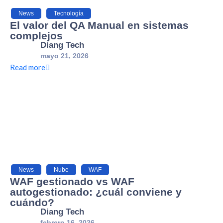
News
,
Tecnología
El valor del QA Manual en sistemas
complejos
Diang Tech
mayo 21, 2026
Read more
News
,
Nube
,
WAF
WAF gestionado vs WAF
autogestionado: ¿cuál conviene y
cuándo?
Diang Tech
febrero 16, 2026